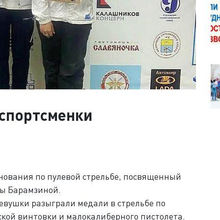
 спортсменки
внования по пулевой стрельбе, посвященный
ны Барамзиной.
евушки разыграли медали в стрельбе по
ой винтовки и малокалиберного пистолета.