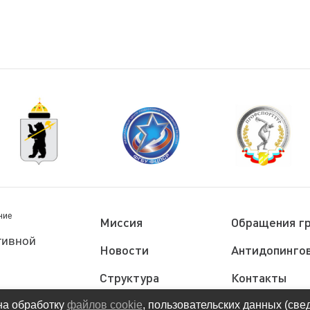
ние
Миссия
Обращения г
тивной
Новости
Антидопингов
Структура
Контакты
Документы
Политика
на обработку
файлов cookie
, пользовательских данных (све