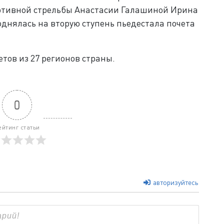
ртивной стрельбы Анастасии Галашиной Ирина
однялась на вторую ступень пьедестала почета
етов из 27 регионов страны.
0
ейтинг статьи
авторизуйтесь