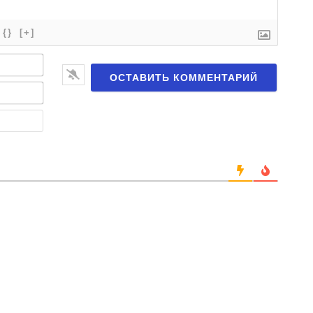
{}
[+]
Имя*
Email*
Веб-
сайт