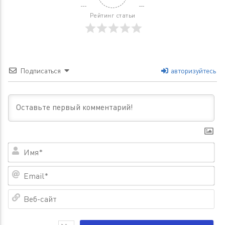
Рейтинг статьи
Подписаться
авторизуйтесь
Им
Em
Ве
са