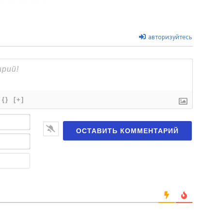
авторизуйтесь
{}
[+]
Имя*
Email*
Веб-
сайт