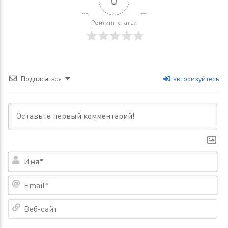
0
Рейтинг статьи
Подписаться
авторизуйтесь
Им
Em
Ве
са