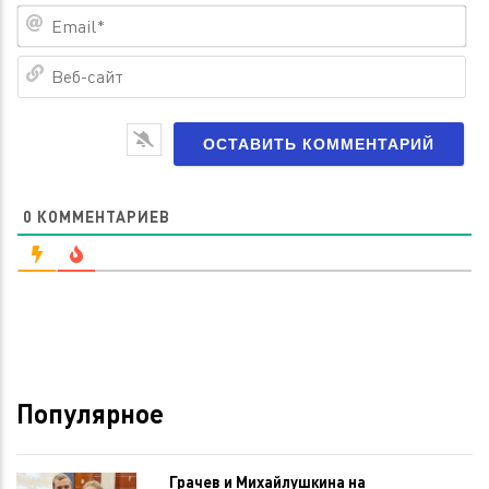
Em
Ве
са
0
КОММЕНТАРИЕВ
Популярное
Грачев и Михайлушкина на