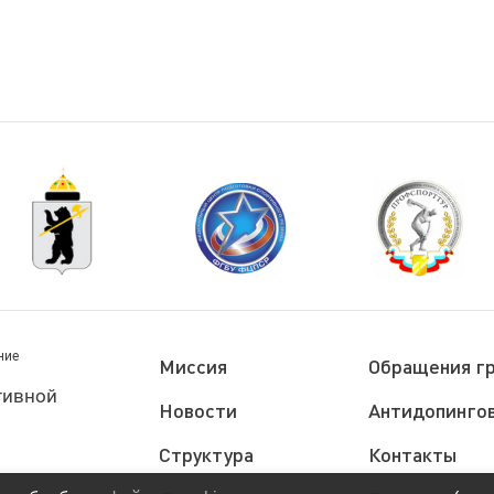
ние
Миссия
Обращения г
тивной
Новости
Антидопингов
Структура
Контакты