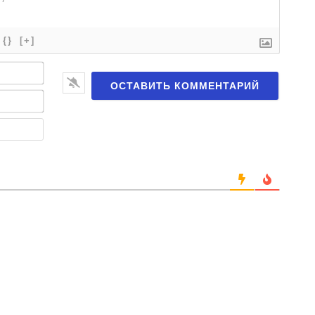
{}
[+]
Имя*
Email*
Веб-
сайт