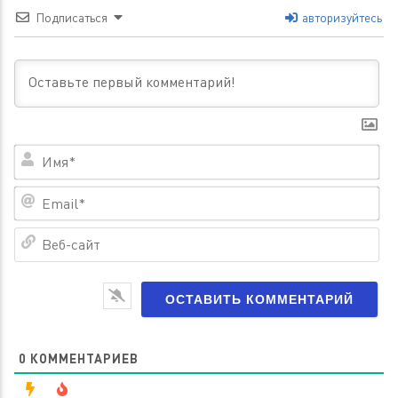
Подписаться
авторизуйтесь
Им
Em
Ве
са
0
КОММЕНТАРИЕВ