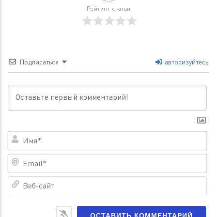
Рейтинг статьи
Подписаться
авторизуйтесь
Им
Em
Ве
са