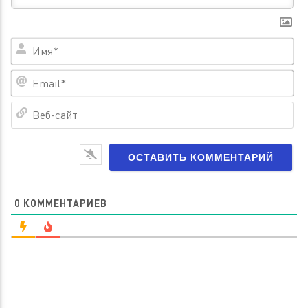
Им
Em
Ве
са
0
КОММЕНТАРИЕВ