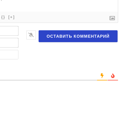
{}
[+]
Имя*
Email*
Веб-
сайт