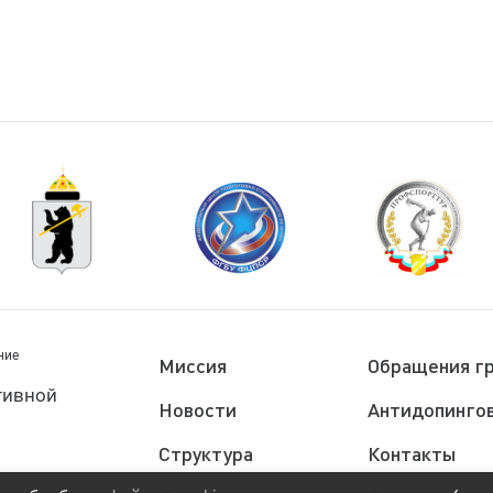
ние
Миссия
Обращения г
тивной
Новости
Антидопингов
Структура
Контакты