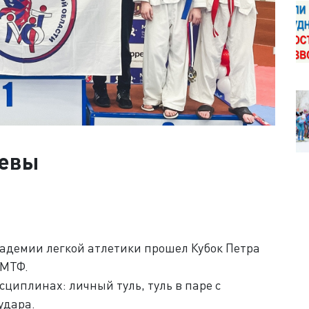
Невы
кадемии легкой атлетики прошел Кубок Петра
 МТФ.
циплинах: личный туль, туль в паре с
удара.