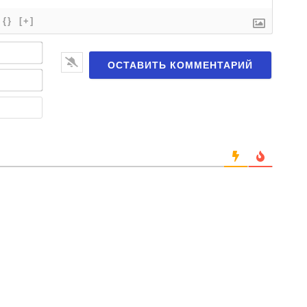
{}
[+]
Имя*
Email*
Веб-
сайт