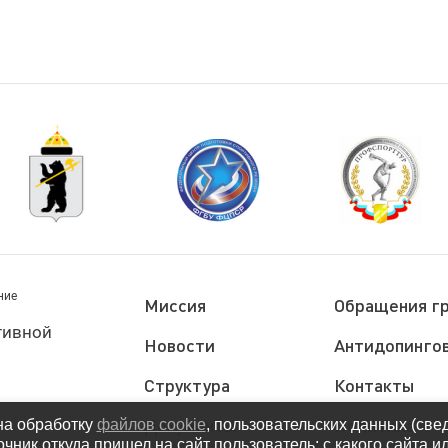
ние
Миссия
Обращения г
тивной
Новости
Антидопингов
Структура
Контакты
Документы
Политика
на обработку
файлов cookie
, пользовательских данных (све
очник откуда пришел на сайт пользователь; с какого сайта и