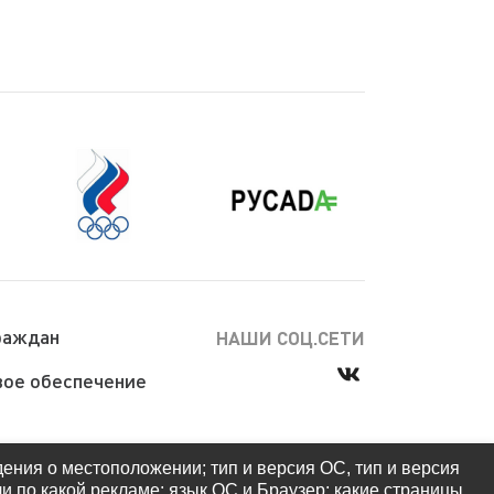
раждан
НАШИ СОЦ.СЕТИ
ое обеспечение
дения о местоположении; тип и версия ОС, тип и версия
ли по какой рекламе; язык ОС и Браузер; какие страницы