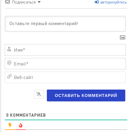
Подписаться
авторизуйтесь
Им
Em
Ве
са
0
КОММЕНТАРИЕВ