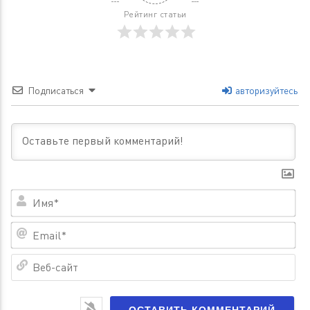
Рейтинг статьи
Подписаться
авторизуйтесь
Им
Em
Ве
са