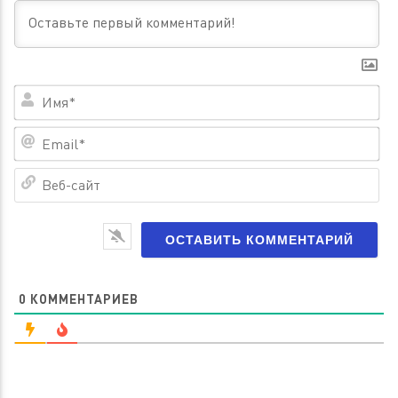
Им
Em
Ве
са
0
КОММЕНТАРИЕВ