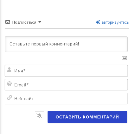
Подписаться
авторизуйтесь
Им
Em
Ве
са