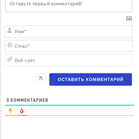
Им
Em
Ве
са
0
КОММЕНТАРИЕВ