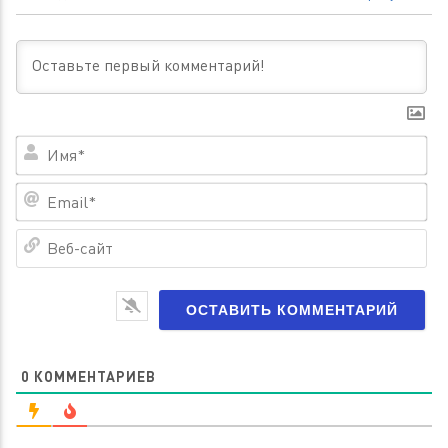
Им
Em
Ве
са
0
КОММЕНТАРИЕВ