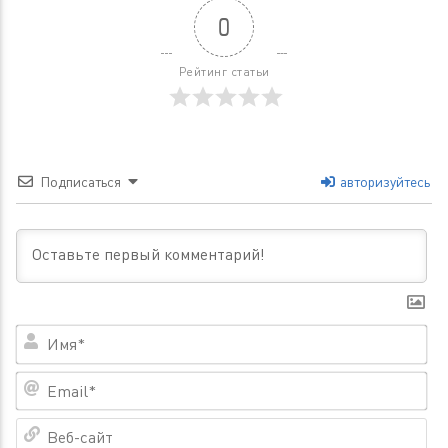
0
Рейтинг статьи
Подписаться
авторизуйтесь
Им
Em
Ве