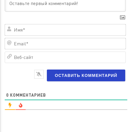
Им
Em
Ве
са
0
КОММЕНТАРИЕВ