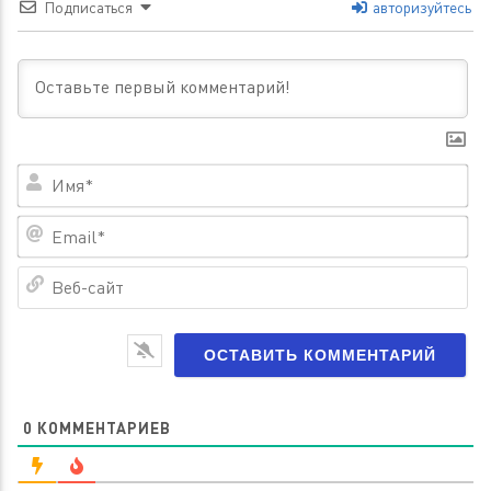
Подписаться
авторизуйтесь
Им
Em
Ве
са
0
КОММЕНТАРИЕВ