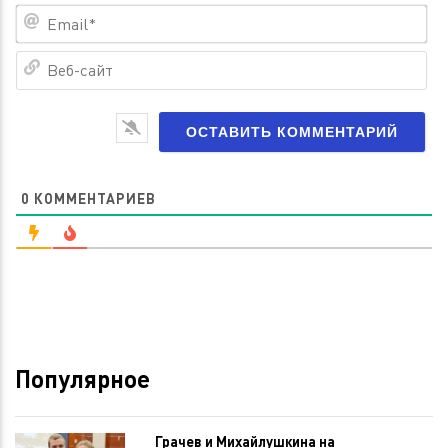
Em
Ве
са
0
КОММЕНТАРИЕВ
Популярное
Грачев и Михайлушкина на