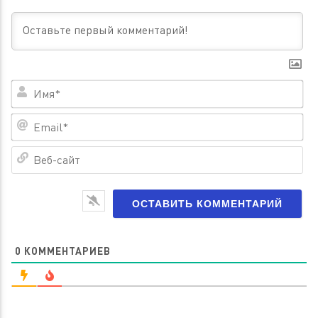
Им
Em
Ве
са
0
КОММЕНТАРИЕВ