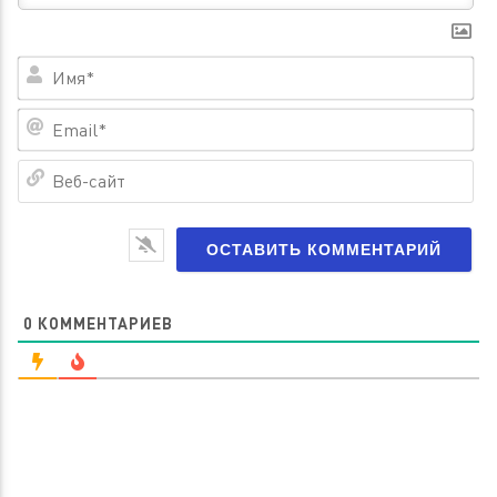
Им
Em
Ве
са
0
КОММЕНТАРИЕВ