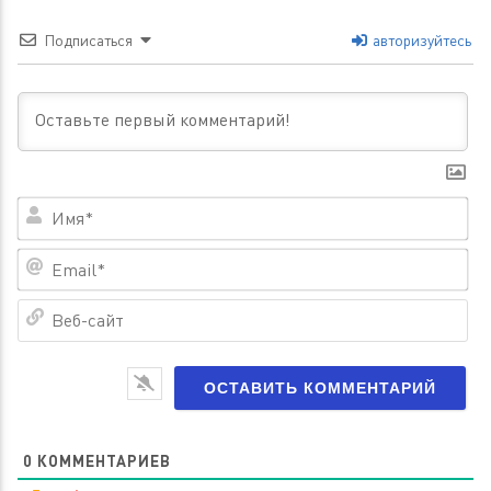
Подписаться
авторизуйтесь
Им
Em
Ве
са
0
КОММЕНТАРИЕВ