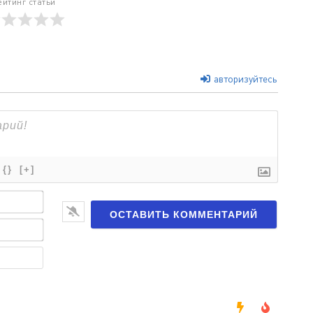
ейтинг статьи
авторизуйтесь
{}
[+]
Имя*
Email*
Веб-
сайт