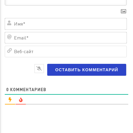
Им
Em
Ве
са
0
КОММЕНТАРИЕВ