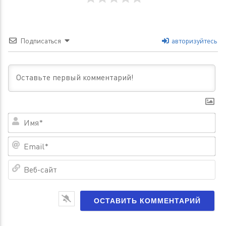
Подписаться
авторизуйтесь
Им
Em
Ве
са