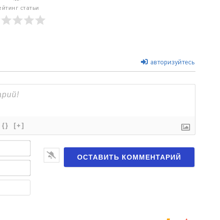
ейтинг статьи
авторизуйтесь
{}
[+]
Имя*
Email*
Веб-
сайт