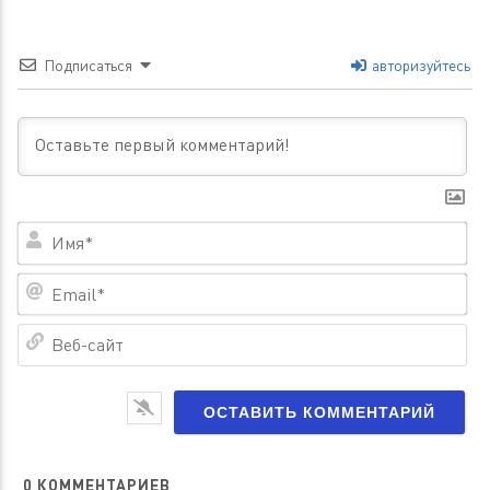
Подписаться
авторизуйтесь
Им
Em
Ве
са
0
КОММЕНТАРИЕВ