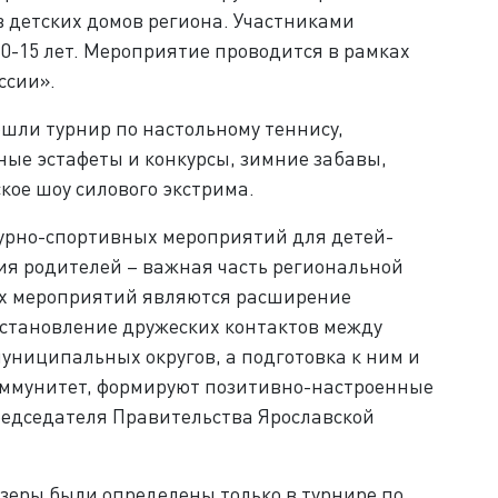
 детских домов региона. Участниками
0-15 лет. Мероприятие проводится в рамках
ссии».
шли турнир по настольному теннису,
ые эстафеты и конкурсы, зимние забавы,
ое шоу силового экстрима.
урно-спортивных мероприятий для детей-
ния родителей – важная часть региональной
х мероприятий являются расширение
установление дружеских контактов между
униципальных округов, а подготовка к ним и
иммунитет, формируют позитивно-настроенные
редседателя Правительства Ярославской
зеры были определены только в турнире по