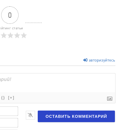
0
ейтинг статьи
авторизуйтесь
{}
[+]
Имя*
Email*