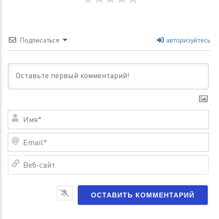
Подписаться
авторизуйтесь
Им
Em
Ве
са