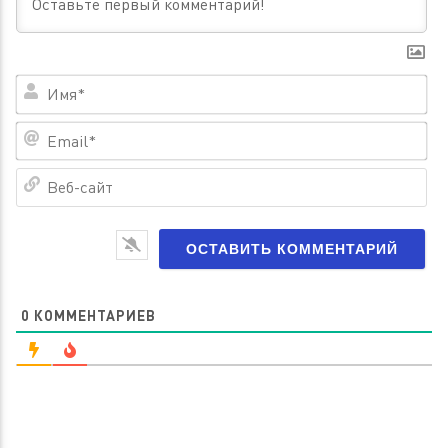
Им
Em
Ве
са
0
КОММЕНТАРИЕВ