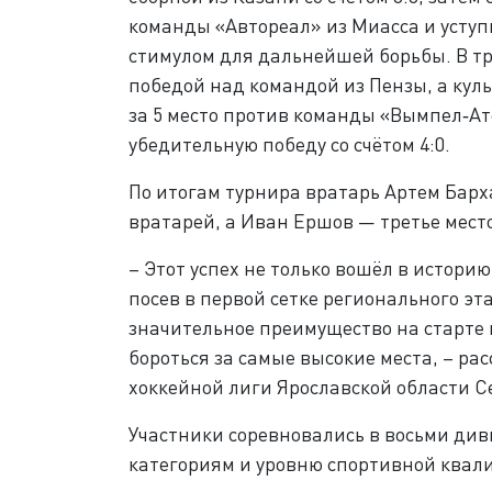
команды «Автореал» из Миасса и уступи
стимулом для дальнейшей борьбы. В т
победой над командой из Пензы, а ку
за 5 место против команды «Вымпел‑Ат
убедительную победу со счётом 4:0.
По итогам турнира вратарь Артем Барх
вратарей, а Иван Ершов — третье мест
– Этот успех не только вошёл в истори
посев в первой сетке регионального эт
значительное преимущество на старте 
бороться за самые высокие места, – р
хоккейной лиги Ярославской области С
Участники соревновались в восьми ди
категориям и уровню спортивной квал