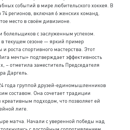
абных событий в мире любительского хоккея. В
 74 регионов, включая 6 женских команд.
тое место в своём дивизионе.
и болельщиков с заслуженным успехом.
 5 в текущем сезоне — яркий пример
 и роста спортивного мастерства. Этот
«Лига мечты» подтверждает эффективность
х, – отметила заместитель Председателя
ра Даргель.
024 года группой друзей-единомышленников
ким составом. Она сочетает традиции
и креативным подходом, что позволяет ей
кейной лиге.
ыре матча. Начали с уверенной победы над
м столкнулись с достойным сопротивлением