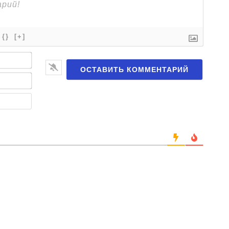
{}
[+]
Имя*
Email*
Веб-
сайт