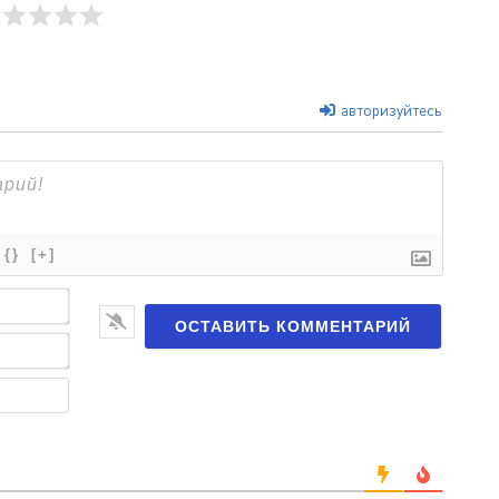
авторизуйтесь
{}
[+]
Имя*
Email*
Веб-
сайт