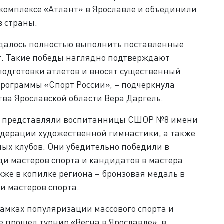
комплексе «Атлант» в Ярославле и объединили
в страны.
удалось полностью выполнить поставленные
т. Такие победы наглядно подтверждают
подготовки атлетов и вносят существенный
программы «Спорт России», – подчеркнула
ва Ярославской области Вера Даргель.
ях представляли воспитанницы СШОР №8 имени
едерации художественной гимнастики, а также
х клубов. Они убедительно победили в
и мастеров спорта и кандидатов в мастера
акже в копилке региона – бронзовая медаль в
и мастеров спорта.
амках популяризации массового спорта и
 прошел турнир «Весна в Ярославле», в