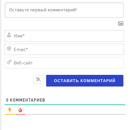
Им
Em
Ве
са
0
КОММЕНТАРИЕВ